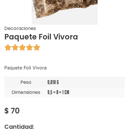
Decoraciones
Paquete Foil Vivora





Paquete Foil Vivora
Peso
0,010 G
Dimensiones
9,5 × 8 × 1 CM
$
70
Cantidad: