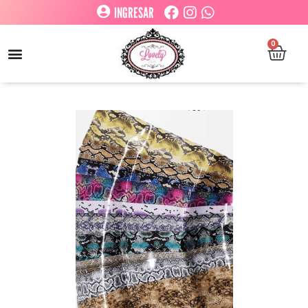
INGRESAR
0