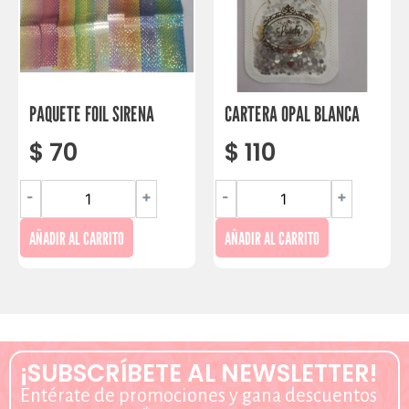
PAQUETE FOIL SIRENA
CARTERA OPAL BLANCA
$
70
$
110
-
+
-
+
AÑADIR AL CARRITO
AÑADIR AL CARRITO
¡SUBSCRÍBETE AL NEWSLETTER!
Entérate de promociones y gana descuentos