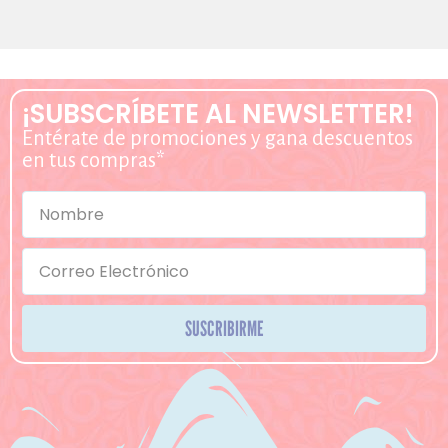
¡SUBSCRÍBETE AL NEWSLETTER!
Entérate de promociones y gana descuentos
en tus compras*
SUSCRIBIRME