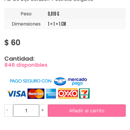
Peso
0,010 G
Dimensiones
1 × 1 × 1 CM
$
60
Cantidad:
846 disponibles
-
+
Añadir al carrito