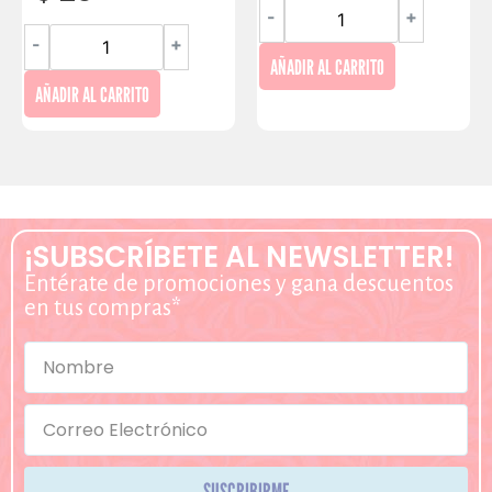
-
+
-
+
AÑADIR AL CARRITO
AÑADIR AL CARRITO
¡SUBSCRÍBETE AL NEWSLETTER!
Entérate de promociones y gana descuentos
en tus compras*
SUSCRIBIRME