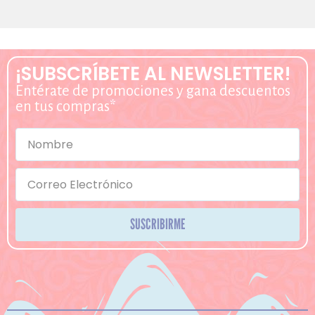
¡SUBSCRÍBETE AL NEWSLETTER!
Entérate de promociones y gana descuentos
en tus compras*
SUSCRIBIRME