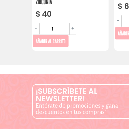
ZIRCONIA
$
6
$
40
-
-
+
AÑADIR
AÑADIR AL CARRITO
¡SUBSCRÍBETE AL
NEWSLETTER!
Entérate de promociones y gana
descuentos en tus compras*