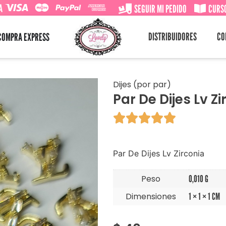
A
SEGUIR MI PEDIDO
CURSO
DISTRIBUIDORES
CO
COMPRA EXPRESS
Dijes (por par)
Par De Dijes Lv Z





Par De Dijes Lv Zirconia
Peso
0,010 G
Dimensiones
1 × 1 × 1 CM