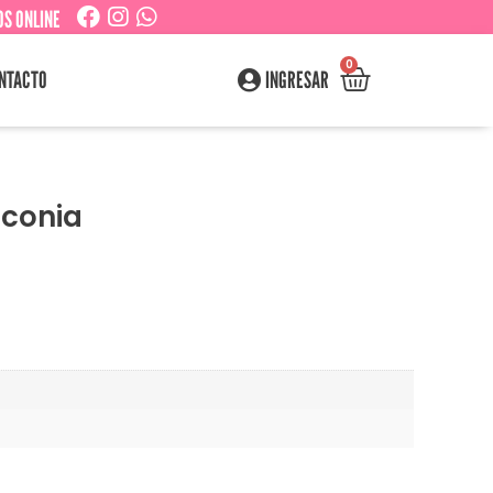
S ONLINE
0
NTACTO
INGRESAR
irconia