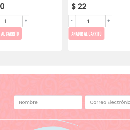
0
$
22
+
-
+
 AL CARRITO
AÑADIR AL CARRITO