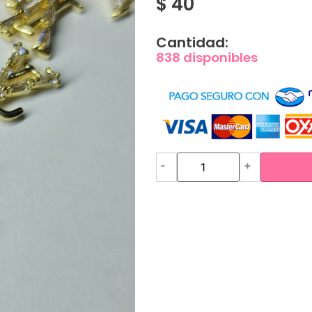
$
40
Cantidad:
838 disponibles
-
+