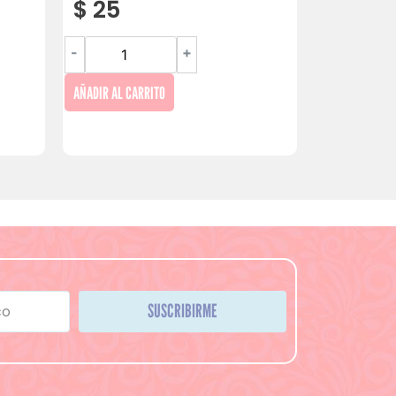
$
25
-
+
AÑADIR AL CARRITO
SUSCRIBIRME