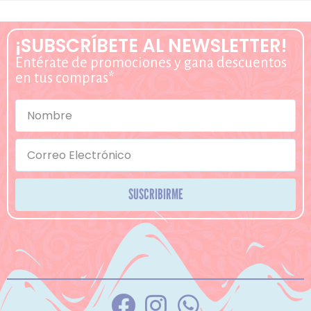
¡SUBSCRÍBETE AL NEWSLETTER!
Entérate de promociones y gana descuentos
en tus compras*
SUSCRIBIRME