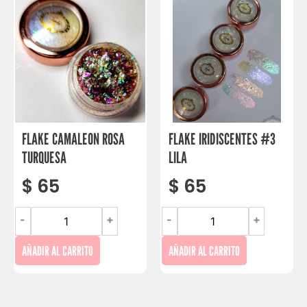
FLAKE CAMALEON ROSA
FLAKE IRIDISCENTES #3
TURQUESA
LILA
$
65
$
65
-
+
-
+
AÑADIR AL CARRITO
AÑADIR AL CARRITO