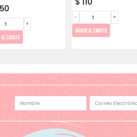
$
110
50
-
+
+
AÑADIR AL CARRITO
 AL CARRITO