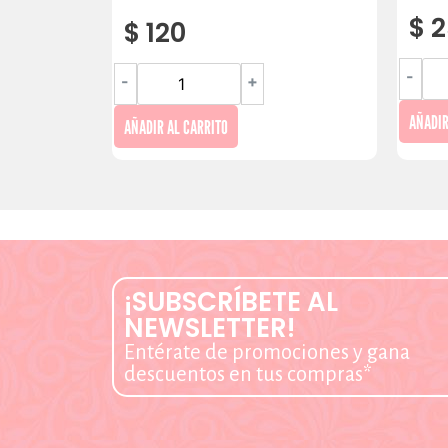
$
2
$
120
-
-
+
AÑADIR
AÑADIR AL CARRITO
¡SUBSCRÍBETE AL
NEWSLETTER!
Entérate de promociones y gana
descuentos en tus compras*