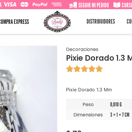
A
SEGUIR MI PEDIDO
CURSO
DISTRIBUIDORES
CO
COMPRA EXPRESS
Decoraciones
Pixie Dorado 1.3





Pixie Dorado 1.3 Mm
Peso
0,010 G
Dimensiones
3 × 1 × 7 CM