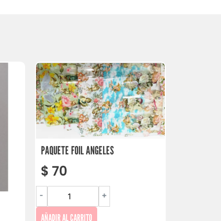
PAQUETE FOIL ANGELES
$
70
-
+
AÑADIR AL CARRITO