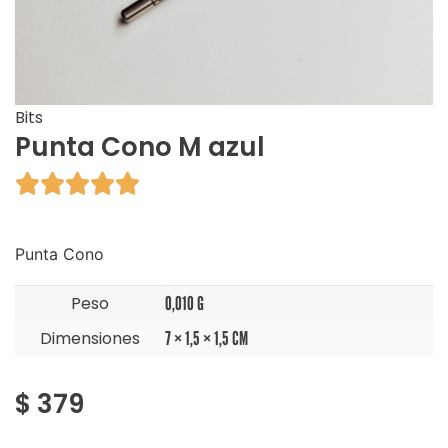
Bits
Punta Cono M azul





Punta Cono
Peso
0,010 G
Dimensiones
7 × 1,5 × 1,5 CM
$
379