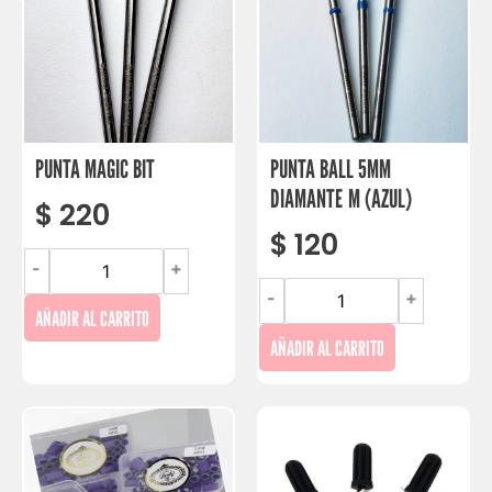
PUNTA MAGIC BIT
PUNTA BALL 5MM
DIAMANTE M (AZUL)
$
220
$
120
-
+
-
+
AÑADIR AL CARRITO
AÑADIR AL CARRITO