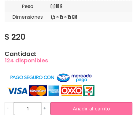
Peso
0,010 G
Dimensiones
7,5 × 15 × 15 CM
$
220
Cantidad:
124 disponibles
-
+
Añadir al carrito