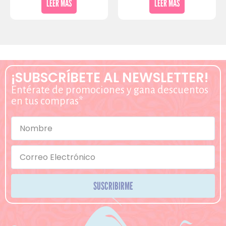
LEER MÁS
LEER MÁS
¡SUBSCRÍBETE AL NEWSLETTER!
Entérate de promociones y gana descuentos
en tus compras*
SUSCRIBIRME