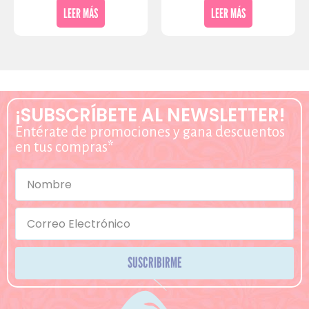
LEER MÁS
LEER MÁS
¡SUBSCRÍBETE AL NEWSLETTER!
Entérate de promociones y gana descuentos
en tus compras*
SUSCRIBIRME