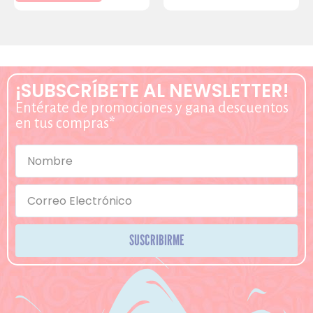
¡SUBSCRÍBETE AL NEWSLETTER!
Entérate de promociones y gana descuentos
en tus compras*
SUSCRIBIRME