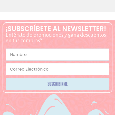
¡SUBSCRÍBETE AL NEWSLETTER!
Entérate de promociones y gana descuentos
en tus compras*
SUSCRIBIRME