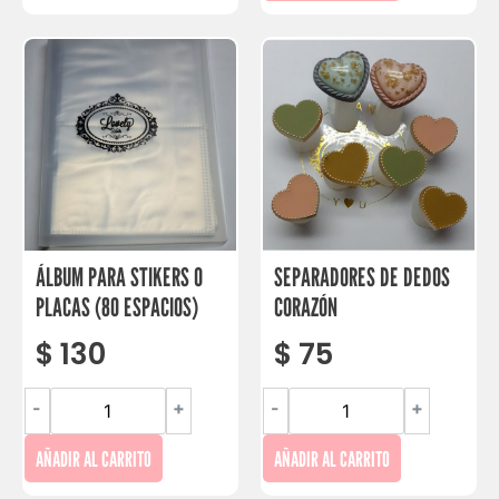
ÁLBUM PARA STIKERS O
SEPARADORES DE DEDOS
PLACAS (80 ESPACIOS)
CORAZÓN
$
130
$
75
-
+
-
+
AÑADIR AL CARRITO
AÑADIR AL CARRITO