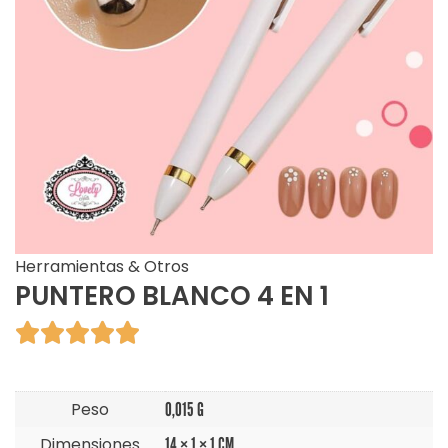
Herramientas & Otros
PUNTERO BLANCO 4 EN 1





Peso
0,015 G
Dimensiones
14 × 1 × 1 CM