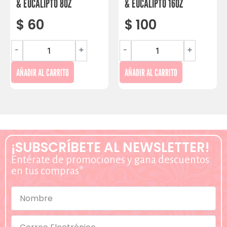
& EUCALIPTO 8OZ
& EUCALIPTO 16OZ
$
60
$
100
-
+
-
+
AÑADIR AL CARRITO
AÑADIR AL CARRITO
¡SUBSCRÍBETE AL NEWSLETTER!
Entérate de promociones y gana descuentos
en tus compras*