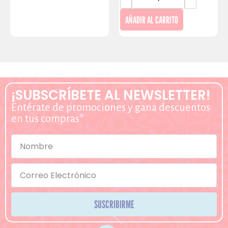
AÑADIR AL CARRITO
¡SUBSCRÍBETE AL NEWSLETTER!
Entérate de promociones y gana descuentos
en tus compras*
SUSCRIBIRME