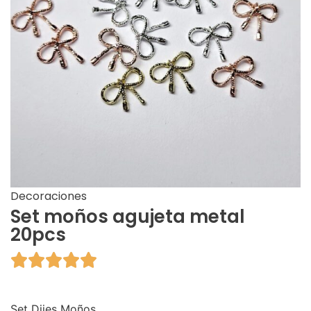
Decoraciones
Set moños agujeta metal
20pcs





Set Dijes Moños