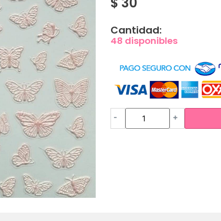
$
30
Cantidad:
48 disponibles
-
+