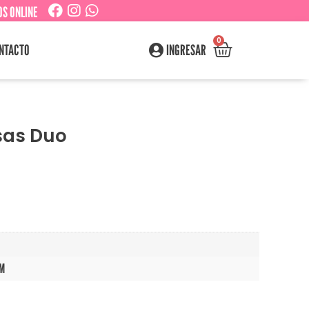
S ONLINE
0
NTACTO
INGRESAR
osas Duo
CM