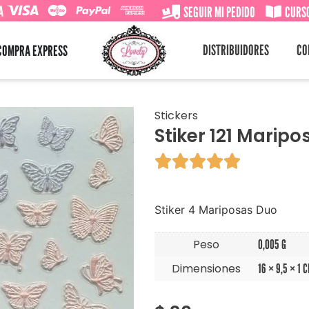
A
SEGUIR MI PEDIDO
CURSO
DISTRIBUIDORES
CO
COMPRA EXPRESS
Stickers
Stiker 121 Marip





Stiker 4 Mariposas Duo
Peso
0,005 G
Dimensiones
16 × 9,5 × 1 