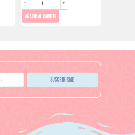
-
+
AÑADIR AL CARRITO
SUSCRIBIRME