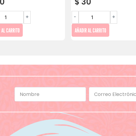
0
$
30
+
-
+
 AL CARRITO
AÑADIR AL CARRITO