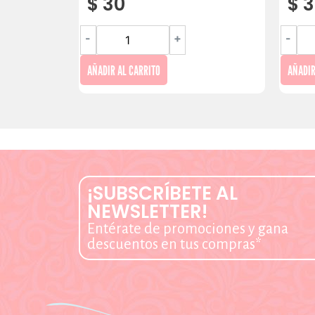
$
30
$
3
-
+
-
AÑADIR AL CARRITO
AÑADIR
¡SUBSCRÍBETE AL
NEWSLETTER!
Entérate de promociones y gana
descuentos en tus compras*