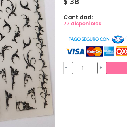
$
38
Cantidad:
77 disponibles
-
+