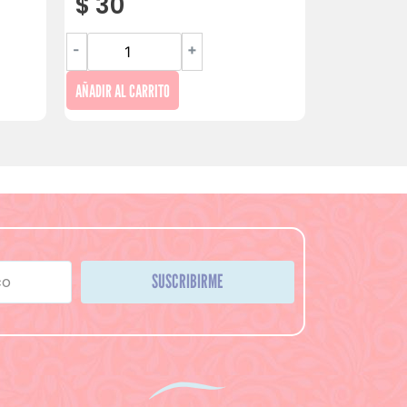
$
30
-
+
AÑADIR AL CARRITO
SUSCRIBIRME