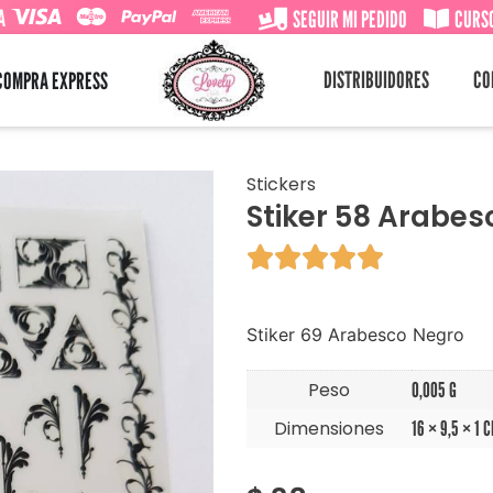
A
SEGUIR MI PEDIDO
CURSO
DISTRIBUIDORES
CO
COMPRA EXPRESS
Stickers
Stiker 58 Arabe





Stiker 69 Arabesco Negro
Peso
0,005 G
Dimensiones
16 × 9,5 × 1 