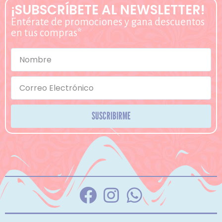
¡SUBSCRÍBETE AL NEWSLETTER!
Entérate de promociones y gana descuentos
en tus compras*
SUSCRIBIRME