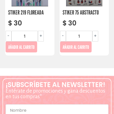
STIKER 219 FLOREADA
STIKER 75 ABSTRACTO
$
30
$
30
-
+
-
+
AÑADIR AL CARRITO
AÑADIR AL CARRITO
¡SUBSCRÍBETE AL NEWSLETTER!
Entérate de promociones y gana descuentos
en tus compras*