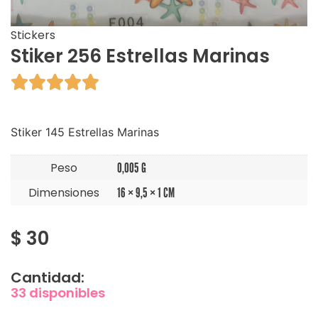
Stickers
Stiker 256 Estrellas Marinas





Stiker 145 Estrellas Marinas
Peso
0,005 G
Dimensiones
16 × 9,5 × 1 CM
$
30
Cantidad:
33 disponibles