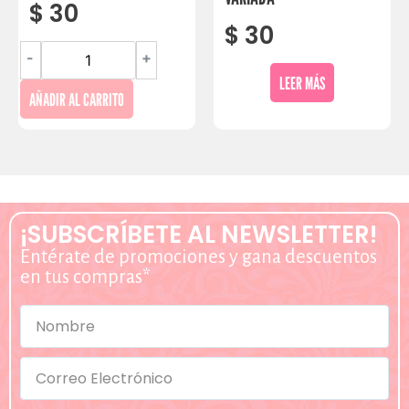
$
30
$
30
-
+
LEER MÁS
AÑADIR AL CARRITO
¡SUBSCRÍBETE AL NEWSLETTER!
Entérate de promociones y gana descuentos
en tus compras*