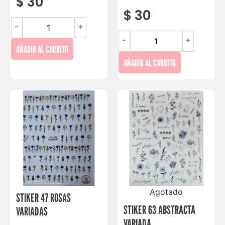
$
30
$
30
-
+
-
+
AÑADIR AL CARRITO
AÑADIR AL CARRITO
Agotado
STIKER 47 ROSAS
STIKER 63 ABSTRACTA
VARIADAS
VARIADA