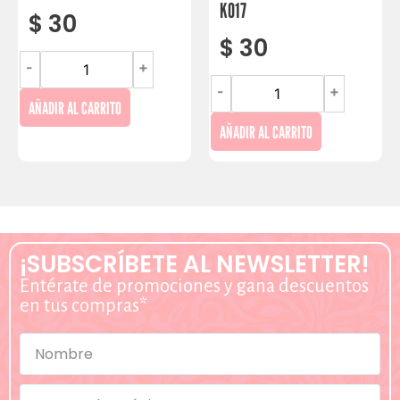
K017
$
30
$
30
-
+
-
+
AÑADIR AL CARRITO
AÑADIR AL CARRITO
¡SUBSCRÍBETE AL NEWSLETTER!
Entérate de promociones y gana descuentos
en tus compras*