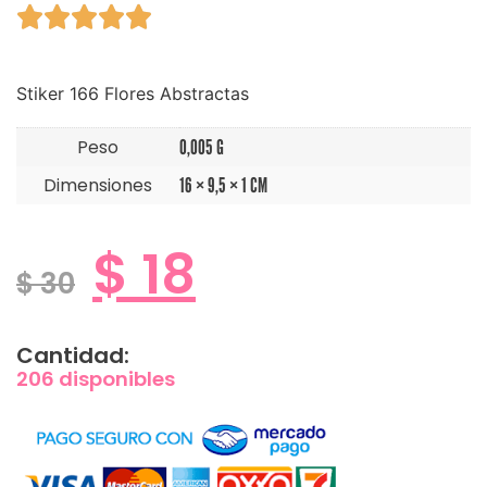





Stiker 166 Flores Abstractas
Peso
0,005 G
Dimensiones
16 × 9,5 × 1 CM
$
18
$
30
Cantidad:
206 disponibles