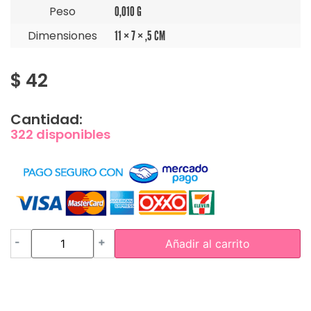
Peso
0,010 G
Dimensiones
11 × 7 × ,5 CM
$
42
Cantidad:
322 disponibles
-
+
Añadir al carrito