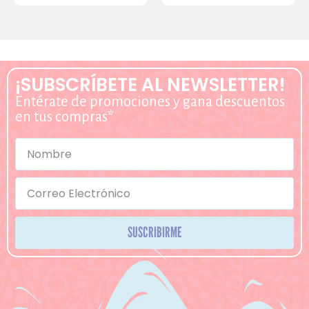
¡SUBSCRÍBETE AL NEWSLETTER!
Entérate de promociones y gana descuentos
en tus compras*
SUSCRIBIRME