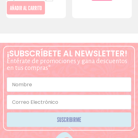
AÑADIR AL CARRITO
¡SUBSCRÍBETE AL NEWSLETTER!
Entérate de promociones y gana descuentos
en tus compras*
SUSCRIBIRME