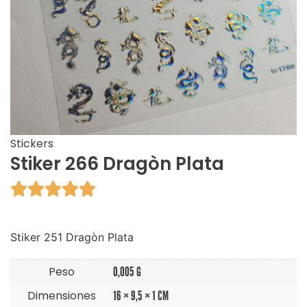
Stickers
Stiker 266 Dragòn Plata





Stiker 251 Dragòn Plata
Peso
0,005 G
Dimensiones
16 × 9,5 × 1 CM