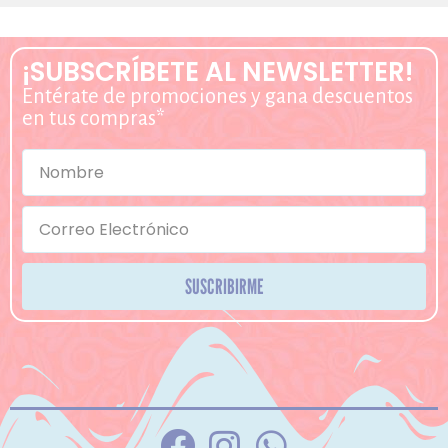
¡SUBSCRÍBETE AL NEWSLETTER!
Entérate de promociones y gana descuentos
en tus compras*
SUSCRIBIRME