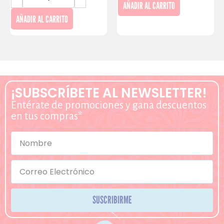
AÑADIR AL CARRITO
AÑADIR AL CARRITO
¡SUBSCRÍBETE AL NEWSLETTER!
Entérate de promociones y gana descuentos
en tus compras*
SUSCRIBIRME