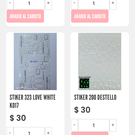
-
+
-
+
AÑADIR AL CARRITO
AÑADIR AL CARRITO
STIKER 323 LOVE WHITE
STIKER 200 DESTELLO
K017
$
30
$
30
-
+
-
+