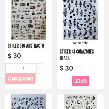
Agotado
STIKER 316 ABSTRACTO
STIKER 41 CORAZONES
$
30
BLACK
$
30
-
+
AÑADIR AL CARRITO
LEER MÁS