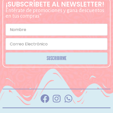
¡SUBSCRÍBETE AL NEWSLETTER!
Entérate de promociones y gana descuentos
en tus compras*
SUSCRIBIRME