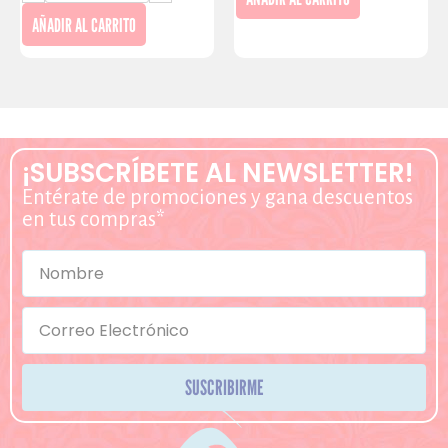
AÑADIR AL CARRITO
¡SUBSCRÍBETE AL NEWSLETTER!
Entérate de promociones y gana descuentos
en tus compras*
SUSCRIBIRME