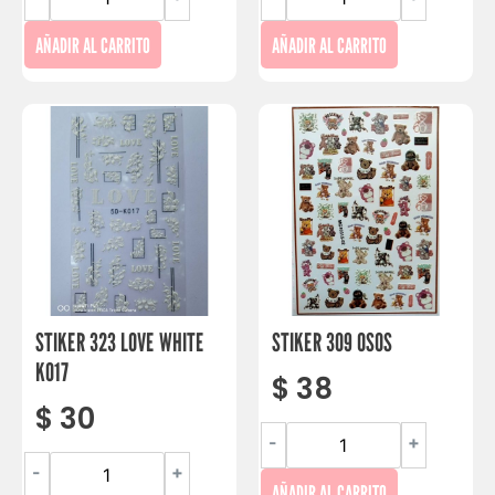
AÑADIR AL CARRITO
AÑADIR AL CARRITO
STIKER 323 LOVE WHITE
STIKER 309 OSOS
K017
$
38
$
30
-
+
-
+
AÑADIR AL CARRITO