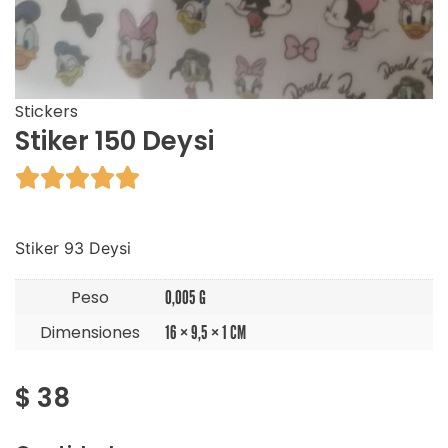
Stickers
Stiker 150 Deysi





Stiker 93 Deysi
Peso
0,005 G
Dimensiones
16 × 9,5 × 1 CM
$
38