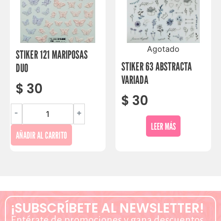
Agotado
STIKER 121 MARIPOSAS
STIKER 63 ABSTRACTA
DUO
VARIADA
$
30
$
30
-
+
LEER MÁS
AÑADIR AL CARRITO
¡SUBSCRÍBETE AL NEWSLETTER!
Entérate de promociones y gana descuentos