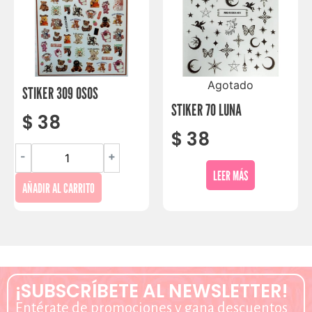
Agotado
STIKER 309 OSOS
STIKER 70 LUNA
$
38
$
38
-
+
LEER MÁS
AÑADIR AL CARRITO
¡SUBSCRÍBETE AL NEWSLETTER!
Entérate de promociones y gana descuentos