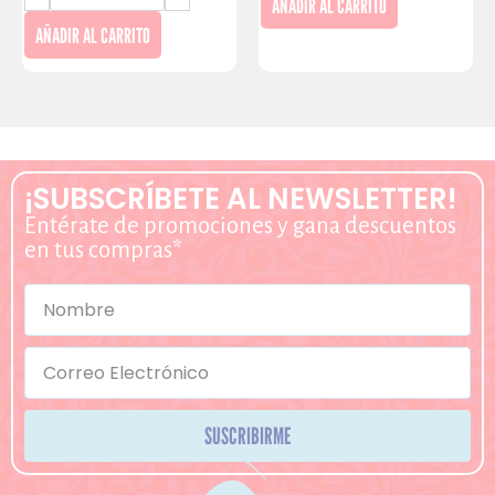
AÑADIR AL CARRITO
AÑADIR AL CARRITO
¡SUBSCRÍBETE AL NEWSLETTER!
Entérate de promociones y gana descuentos
en tus compras*
SUSCRIBIRME