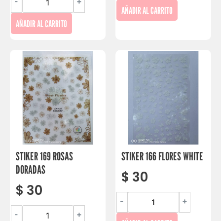
-
+
AÑADIR AL CARRITO
AÑADIR AL CARRITO
STIKER 169 ROSAS
STIKER 166 FLORES WHITE
DORADAS
$
30
$
30
-
+
-
+