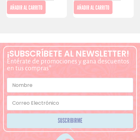
AÑADIR AL CARRITO
AÑADIR AL CARRITO
¡SUBSCRÍBETE AL NEWSLETTER!
Entérate de promociones y gana descuentos
en tus compras*
SUSCRIBIRME