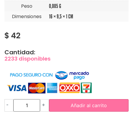
Peso
0,005 G
Dimensiones
16 × 9,5 × 1 CM
$
42
Cantidad:
2233 disponibles
-
+
Añadir al carrito