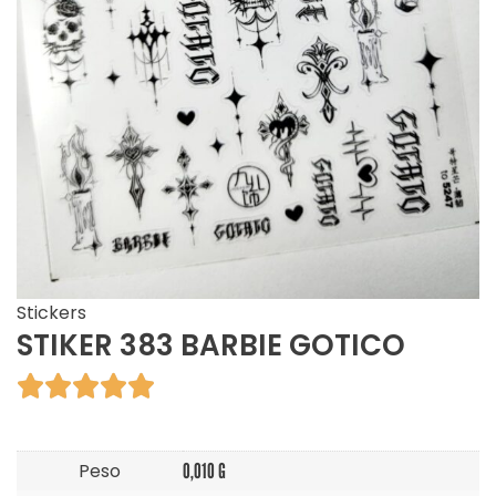
Stickers
STIKER 383 BARBIE GOTICO





Peso
0,010 G