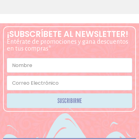
¡SUBSCRÍBETE AL NEWSLETTER!
Entérate de promociones y gana descuentos
en tus compras*
SUSCRIBIRME