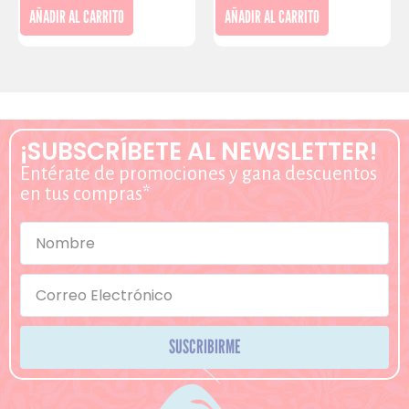
AÑADIR AL CARRITO
AÑADIR AL CARRITO
¡SUBSCRÍBETE AL NEWSLETTER!
Entérate de promociones y gana descuentos
en tus compras*
SUSCRIBIRME