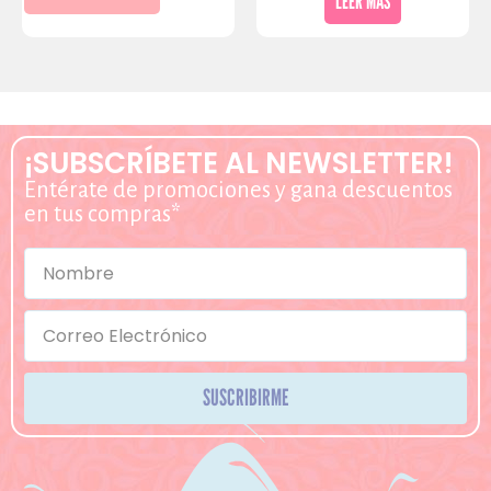
LEER MÁS
¡SUBSCRÍBETE AL NEWSLETTER!
Entérate de promociones y gana descuentos
en tus compras*
SUSCRIBIRME