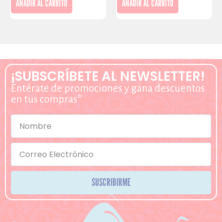
AÑADIR AL CARRITO
AÑADIR AL CARRITO
¡SUBSCRÍBETE AL NEWSLETTER!
Entérate de promociones y gana descuentos
en tus compras*
SUSCRIBIRME