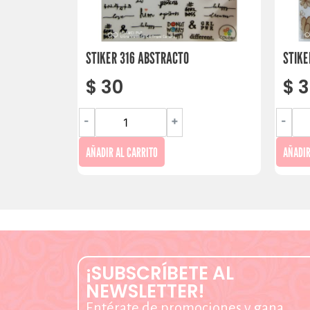
STIKER 316 ABSTRACTO
STIKE
$
30
$
3
-
+
-
AÑADIR AL CARRITO
AÑADIR
¡SUBSCRÍBETE AL
NEWSLETTER!
Entérate de promociones y gana