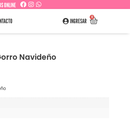
S ONLINE
0
NTACTO
INGRESAR
Gorro Navideño
eño