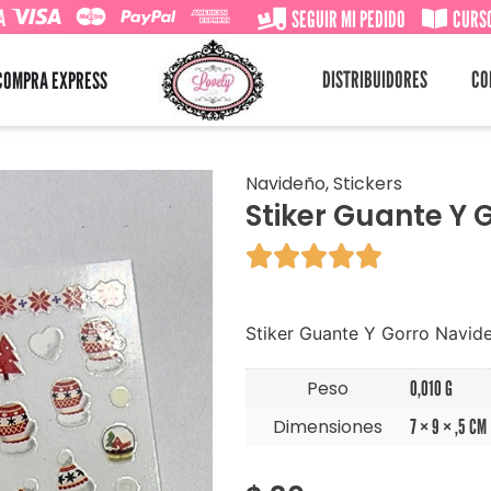
A
SEGUIR MI PEDIDO
CURSO
DISTRIBUIDORES
CO
COMPRA EXPRESS
Navideño
,
Stickers
Stiker Guante Y 





Stiker Guante Y Gorro Navid
Peso
0,010 G
Dimensiones
7 × 9 × ,5 CM