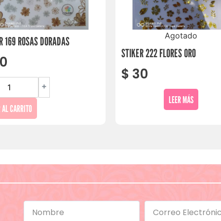
Agotado
R 169 ROSAS DORADAS
STIKER 222 FLORES ORO
0
$
30
+
LEER MÁS
 AL CARRITO