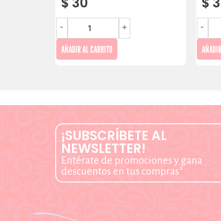
$
30
$
3
-
+
-
AÑADIR AL CARRITO
AÑADIR
¡SUBSCRÍBETE AL
NEWSLETTER!
Entérate de promociones y gana
descuentos en tus compras*