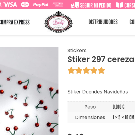
A
SEGUIR MI PEDIDO
CURSO
DISTRIBUIDORES
CO
COMPRA EXPRESS
Stickers
Stiker 297 cereza





Stiker Duendes Navideños
Peso
0,010 G
Dimensiones
1 × 5 × 10 CM