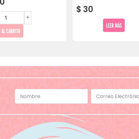
0
$
30
+
LEER MÁS
 AL CARRITO