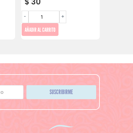
$
30
-
+
AÑADIR AL CARRITO
SUSCRIBIRME