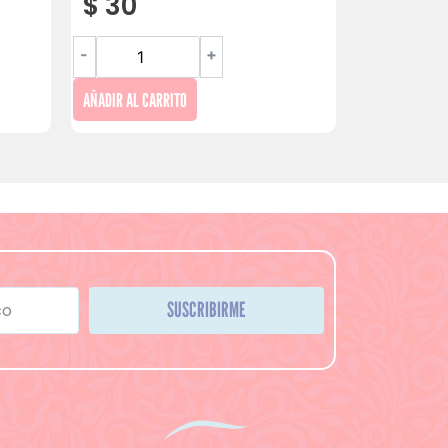
$
30
-
+
AÑADIR AL CARRITO
SUSCRIBIRME