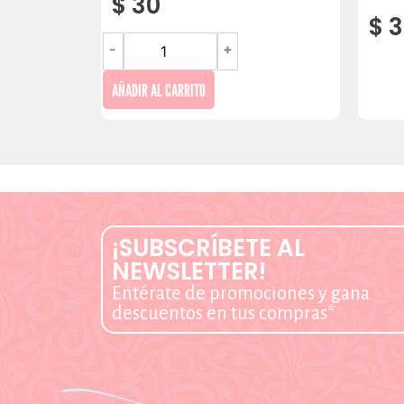
$
30
$
3
-
+
AÑADIR AL CARRITO
¡SUBSCRÍBETE AL
NEWSLETTER!
Entérate de promociones y gana
descuentos en tus compras*