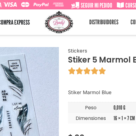
A
SEGUIR MI PEDIDO
CURSO
DISTRIBUIDORES
CO
COMPRA EXPRESS
Stickers
Stiker 5 Marmol 





Stiker Marmol Blue
Peso
0,010 G
Dimensiones
16 × 1 × 7 CM