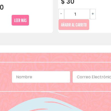
$
30
0
-
+
LEER MÁS
AÑADIR AL CARRITO