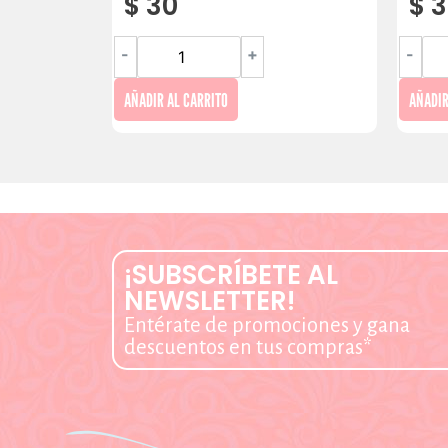
$
30
$
3
-
+
-
AÑADIR AL CARRITO
AÑADIR
¡SUBSCRÍBETE AL
NEWSLETTER!
Entérate de promociones y gana
descuentos en tus compras*