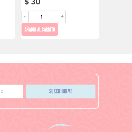
$
30
-
+
AÑADIR AL CARRITO
SUSCRIBIRME