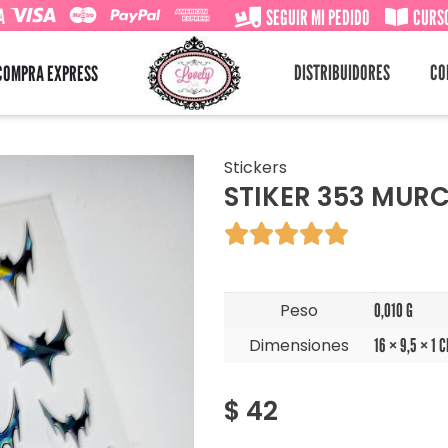
A
SEGUIR MI PEDIDO
CURSO
DISTRIBUIDORES
CO
COMPRA EXPRESS
Stickers
STIKER 353 MUR





Peso
0,010 G
Dimensiones
16 × 9,5 × 1 
$
42