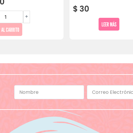
0
$
30
+
LEER MÁS
 AL CARRITO