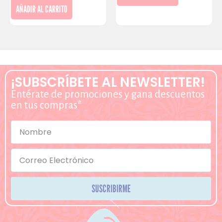
AÑADIR AL CARRITO
¡SUBSCRÍBETE AL NEWSLETTER!
Entérate de promociones y gana descuentos
en tus compras*
SUSCRIBIRME