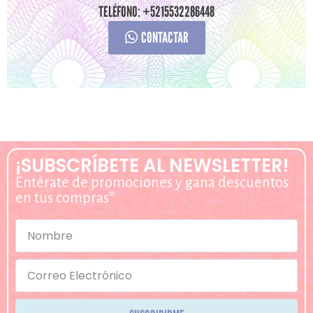
TELÉFONO: +5215532286448
CONTACTAR
¡SUBSCRÍBETE AL NEWSLETTER!
Entérate de promociones y gana descuentos
en tus compras*