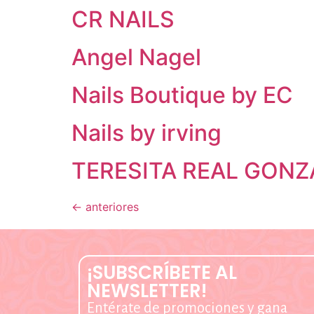
CR NAILS
Angel Nagel
Nails Boutique by EC
Nails by irving
TERESITA REAL GONZ
←
anteriores
¡SUBSCRÍBETE AL
NEWSLETTER!
Entérate de promociones y gana