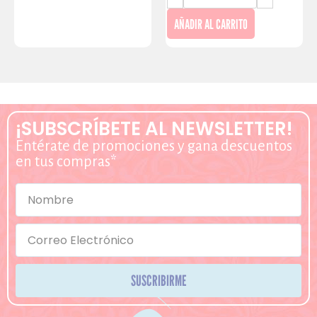
AÑADIR AL CARRITO
¡SUBSCRÍBETE AL NEWSLETTER!
Entérate de promociones y gana descuentos
en tus compras*
SUSCRIBIRME