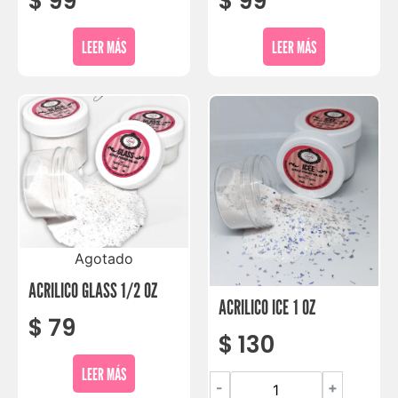
$
99
$
99
LEER MÁS
LEER MÁS
Agotado
ACRILICO GLASS 1/2 OZ
ACRILICO ICE 1 OZ
$
79
$
130
LEER MÁS
-
+