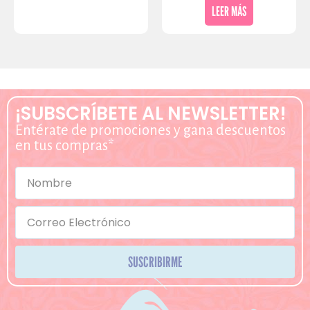
LEER MÁS
¡SUBSCRÍBETE AL NEWSLETTER!
Entérate de promociones y gana descuentos
en tus compras*
SUSCRIBIRME