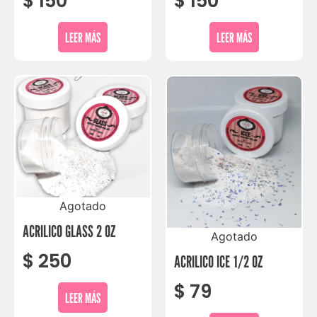
$
150
$
150
LEER MÁS
LEER MÁS
Agotado
ACRILICO GLASS 2 OZ
Agotado
$
250
ACRILICO ICE 1/2 OZ
$
79
LEER MÁS