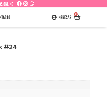
S ONLINE
0
NTACTO
INGRESAR
ix #24