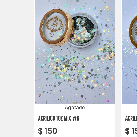
Agotado
ACRILICO 1OZ MIX #6
ACRIL
$
150
$
1