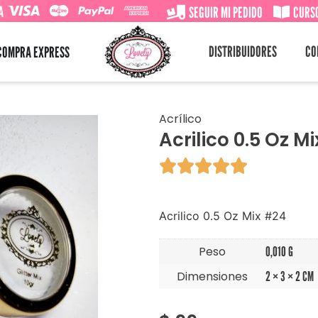
A
SEGUIR MI PEDIDO
CURSO
DISTRIBUIDORES
CO
COMPRA EXPRESS
Acrílico
Acrilico 0.5 Oz M





Acrilico 0.5 Oz Mix #24
Peso
0,010 G
Dimensiones
2 × 3 × 2 CM