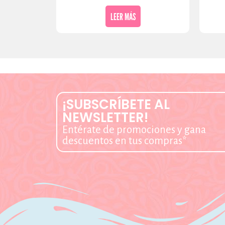
LEER MÁS
¡SUBSCRÍBETE AL
NEWSLETTER!
Entérate de promociones y gana
descuentos en tus compras*