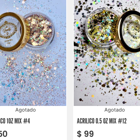
Agotado
Agotado
ICO 1OZ MIX #4
ACRILICO 0.5 OZ MIX #12
50
$
99