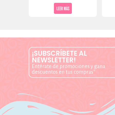
LEER MÁS
¡SUBSCRÍBETE AL
NEWSLETTER!
Entérate de promociones y gana
descuentos en tus compras*