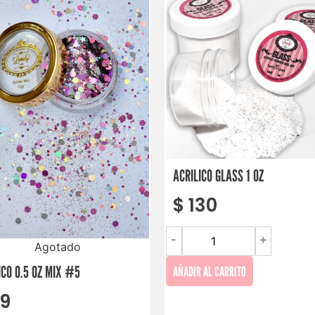
ACRILICO GLASS 1 OZ
$
130
-
+
Agotado
ICO 0.5 OZ MIX #5
AÑADIR AL CARRITO
9