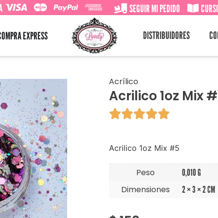
A
SEGUIR MI PEDIDO
CURSO
DISTRIBUIDORES
CO
COMPRA EXPRESS
Acrílico
Acrilico 1oz Mix 





Acrilico 1oz Mix #5
Peso
0,010 G
Dimensiones
2 × 3 × 2 CM