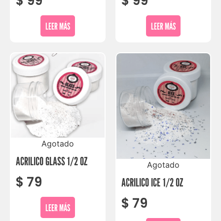
$
99
$
99
LEER MÁS
LEER MÁS
Agotado
ACRILICO GLASS 1/2 OZ
Agotado
$
79
ACRILICO ICE 1/2 OZ
$
79
LEER MÁS