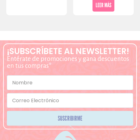
LEER MÁS
¡SUBSCRÍBETE AL NEWSLETTER!
Entérate de promociones y gana descuentos
en tus compras*
SUSCRIBIRME