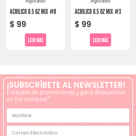
Agotado
Agotado
ACRILICO 0.5 OZ MIX #8
ACRILICO 0.5 OZ MIX #3
$
99
$
99
LEER MÁS
LEER MÁS
¡SUBSCRÍBETE AL NEWSLETTER!
Entérate de promociones y gana descuentos
en tus compras*