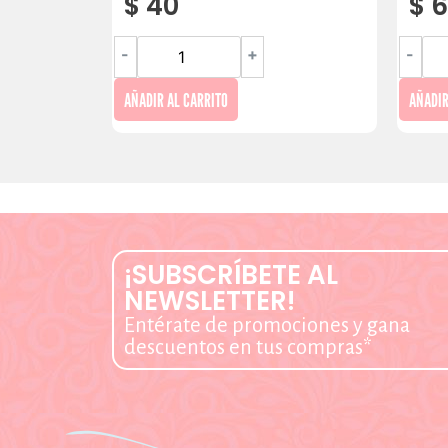
$
40
$
6
-
+
-
AÑADIR AL CARRITO
AÑADIR
¡SUBSCRÍBETE AL
NEWSLETTER!
Entérate de promociones y gana
descuentos en tus compras*