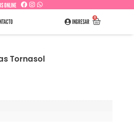
S ONLINE
0
NTACTO
INGRESAR
as Tornasol