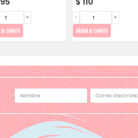
95
$
110
+
-
+
 AL CARRITO
AÑADIR AL CARRITO