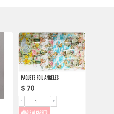
PAQUETE FOIL ANGELES
$
70
-
+
AÑADIR AL CARRITO