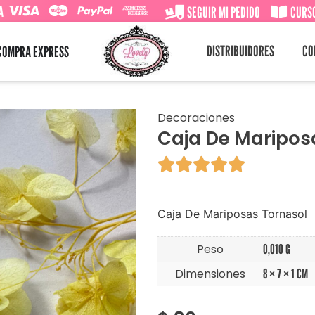
A
SEGUIR MI PEDIDO
CURSO
DISTRIBUIDORES
CO
COMPRA EXPRESS
Decoraciones
Caja De Maripos





Caja De Mariposas Tornasol
Peso
0,010 G
Dimensiones
8 × 7 × 1 CM