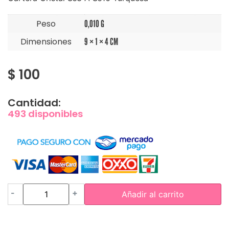
Peso
0,010 G
Dimensiones
9 × 1 × 4 CM
$
100
Cantidad:
493 disponibles
-
+
Añadir al carrito