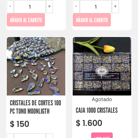
-
+
-
+
AÑADIR AL CARRITO
AÑADIR AL CARRITO
Agotado
CRISTALES DE CORTES 100
CAJA 1000 CRISTALES
PC TONO MOONLIGTH
$
1.600
$
150