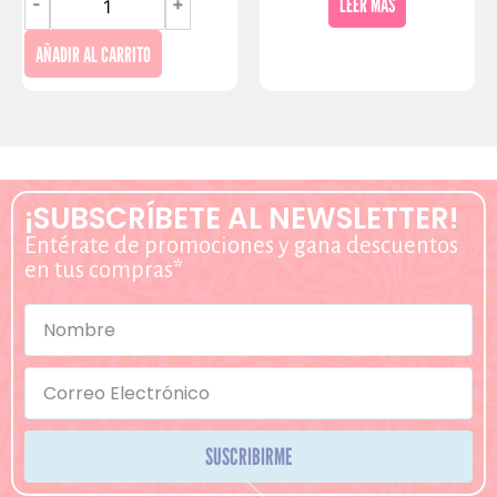
LEER MÁS
-
+
AÑADIR AL CARRITO
¡SUBSCRÍBETE AL NEWSLETTER!
Entérate de promociones y gana descuentos
en tus compras*
SUSCRIBIRME