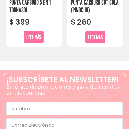
PUNTA CARBURO 5 EN 1
PUNTA CARBURO CUTICULA
TORNASOL
(PINOCHO)
$
399
$
260
LEER MÁS
LEER MÁS
¡SUBSCRÍBETE AL NEWSLETTER!
Entérate de promociones y gana descuentos
en tus compras*