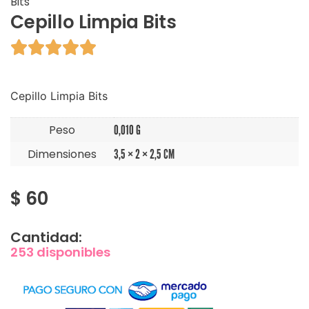
Bits
Cepillo Limpia Bits





Cepillo Limpia Bits
Peso
0,010 G
Dimensiones
3,5 × 2 × 2,5 CM
$
60
Cantidad:
253 disponibles